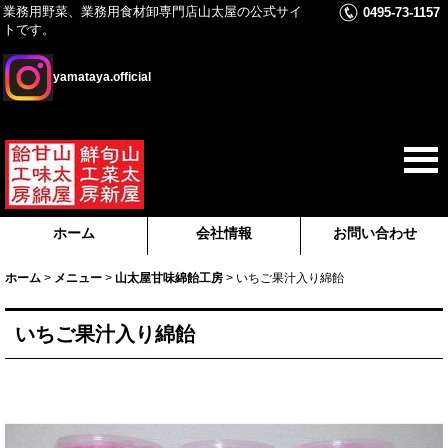
業務用野菜、業務用食材卸専門店山太屋の公式サイ
0495-73-1157
トです。
yamataya.official
ホーム
会社情報
お問い合わせ
ホーム
>
メニュー
>
山太屋甘味綿飴工房
>
いちご果汁入り綿飴
いちご果汁入り綿飴