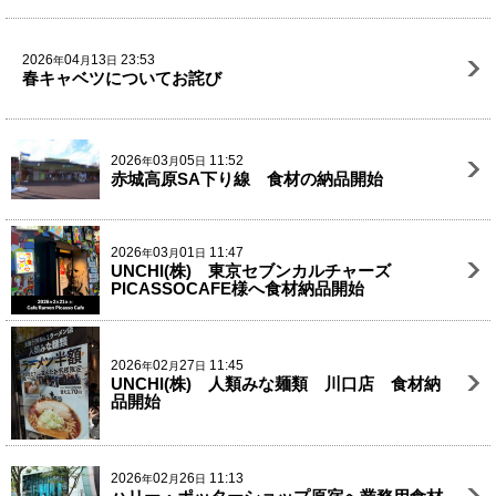
2026
04
13
23:53
年
月
日
春キャベツについてお詫び
2026
03
05
11:52
年
月
日
赤城高原SA下り線 食材の納品開始
2026
03
01
11:47
年
月
日
UNCHI(株) 東京セブンカルチャーズ
PICASSOCAFE様へ食材納品開始
2026
02
27
11:45
年
月
日
UNCHI(株) 人類みな麺類 川口店 食材納
品開始
2026
02
26
11:13
年
月
日