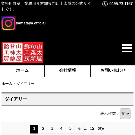
業務用野菜、業務用食材卸専門店山太屋の公式サイ
0495-73-1157
トです。
yamataya.official
ホーム
会社情報
お問い合わせ
ホーム
>
ダイアリー
ダイアリー
表示件数 :
...
1
2
3
4
5
6
15
次
»