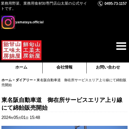
業務用野菜、業務用食材卸専門店山太屋の公式サイ
0495-73-1157
トです。
yamataya.official
ホーム
会社情報
お問い合わせ
ホーム
>
ダイアリー
>
東名阪自動車道 御在所サービスエリア上り線にて綿飴販
売開始
東名阪自動車道 御在所サービスエリア上り線
にて綿飴販売開始
2024
05
01
15:48
年
月
日