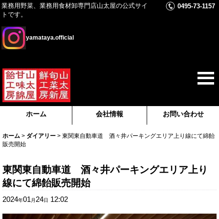
業務用野菜、業務用食材卸専門店山太屋の公式サイ
0495-73-1157
トです。
yamataya.official
ホーム
会社情報
お問い合わせ
ホーム
>
ダイアリー
>
東関東自動車道 酒々井パーキングエリア上り線にて綿飴
販売開始
東関東自動車道 酒々井パーキングエリア上り
線にて綿飴販売開始
2024
01
24
12:02
年
月
日